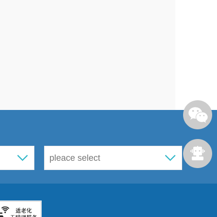
便捷性、可及性，提升失能和部分
21
万元。
助学工程条件在读超龄孤儿，每月
通”平台按时发放孤儿助学补助，
元结转至
2026
年继续使用。
加大政府扶持，积极鼓励和引导社
养老服务领域。养老机构一次性建
设或改造支出、配套设施及设备购
政局及区财政局联发通知拨付至相
万元暂未拨付，待
2026
年达到支付