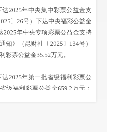
下达
202
5
年中央集中彩票公益金
支
202
5
〕
26
号）
下达中央福彩公益金
达
202
5
年中央专项彩票公益金支持
通知
》（昆财社〔
202
5
〕
134
号）
利彩票公益金
35.52
万元
。
下达
202
5
年第一批省级福利彩票公
省级福
利彩票公益金
659.2
万元；
年第
二
批省级福利彩票公益金的通
彩票公益金
268.82
万元
；
昆明市财
级福利彩票公益金的通知》（昆财