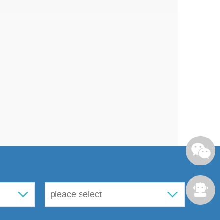
作，抓好安全生产法律法规和有关
的其他事项。
公布的行政审批项目目录为准。