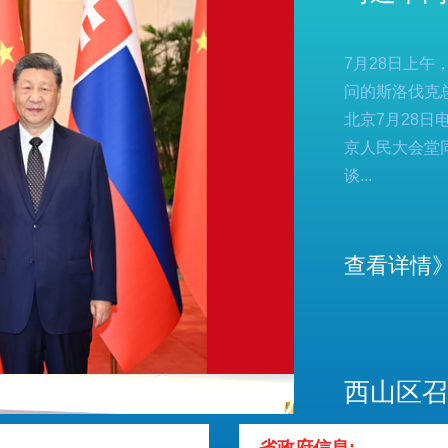
政府信息公开指南
政府信息公开制
息公开年报
依申请公开
服务评价结果公示
7月28日上
问的斯洛伐克
北京7月28日
12345便民热线
京人民大会堂
谈...
景点
查看详情
西山区召
座谈会