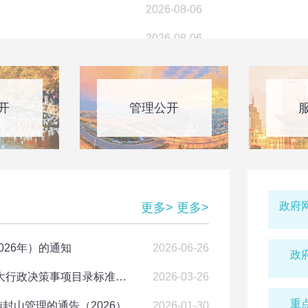
近日，昆明市
2026-08-06
心建设项目（
2026-08-06
前公示”显示，
于昆明市儿童
请您评一评~
2026-08-03
路，...
2026-08-03
开
管理公开
2026-07-27
查看详情
2026-07-23
2026-07-20
云南都市
政府
更多>
更多>
2026-08-07
山文旅发
西山区民政局关于西山区2025年度社会团体、民办非企业单位年检结论及未参检名单公告
2026-08-07
26年）的通知
2026-06-26
政
务派遣经营许可延续的公示
2026-08-07
关于印发2026年度昆明市西山区人民政府重大行政决策事项目录标准的通知
2026-03-26
10月15日
西山区人民政
营许可延续的公示
2026-08-07
重
封山管理的通告（2026）
2026-01-30