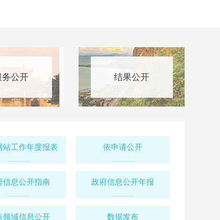
自然资源和规划局发布的“云南省儿童疾病临床诊疗中
昆明市儿童医院二期建设项目）建设工程规划许可证批
该项目总建筑面积约18.5万平方米。项目拟建地点位
医院前兴院区现有场址内，地块北侧为规划市政道
服务公开
结果公开
》
文旅产业园区揭牌！助力打造西
网站工作年度报表
依申请公开
展新格局
────
────
府信息公开指南
政府信息公开年报
────
────
，云南都市文旅产业园区在西山区云安会都揭牌，同时，
府与云南人力资源开发有限责任公司签订战略合作协
点领域信息公开
数据发布