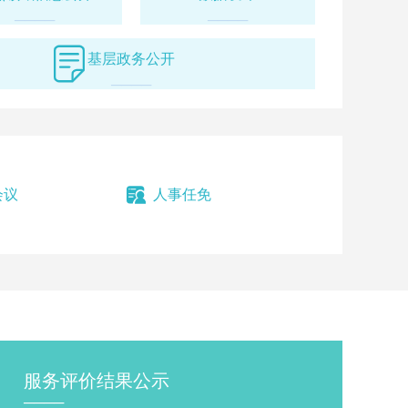
“一园四中心”运营模式，共同推进旅游转型升级。这是
────
────
旅产业发展新赛道的又一全新探索，也预示着西山文旅
基层政务公开
────
》
会议
人事任免
西山区领导干部大会上强调：奋
质量发展 为昆明当好全省经济社
头兵作出新的更大贡献
山区召开领导干部大会。省委常委、市委书记刘洪建出
。市委常委、市委组织部部长普利锋宣读省委、市委任
同志任中共西山区委委员、常委、书记，兼云南海口产
服务评价结果公示
书记。刘洪建要求西山区各级领导干部要带头讲政治、
────