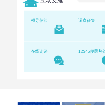
互动交流
公众聚集文化经营场所公示(昆明太空文化发展有
领导信箱
调查征集
关于茭菱路668号一楼商铺、二楼办公用房竞租
在线访谈
12345便民热
2026年昆明市西山区区属事业单位综合类专项
西山公安分局关于招领涉案财物的公告
西山金康诊所注销公告