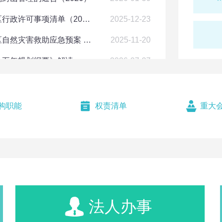
议，致力于以
昆明市西山区卫生健康局关于公告送达责令限期办理诊所备案注销手续通知的公告
2026-08-06
昆明市西山区人民政府办公室关于公布西山区行政许可事项清单（2025年版）的通知
2025-12-23
西山区拓展文
产...
可延续的公示
2026-08-06
昆明市西山区人民政府办公室关于印发西山区自然灾害救助应急预案 （2025年修订）的通知
2025-11-20
营许可延续的公示
2026-08-06
个五年规划纲要》解读
2026-07-27
西山区应急管理局 2026年8月第1周关于核发《危险化学品经营许可证》的公示
2026-08-06
查看详情
26年）》的政策解读
2026-06-26
源服务备案的公示
2026-08-06
关于印发2026年度昆明市西山区人民政府重大行政决策事项目录标准的通知的政策解读
2026-03-26
构职能
权责清单
重大
所）
2026-08-06
刘洪建在
）》的政策解读
2025-12-23
力推动高
2026-08-06
修订）》的解读
2025-11-20
会发展排
昆明市生态环境局关于2026年8月5日建设项目环境影响评价文件受理情况的公示
2026-08-05
6月4日，西
昆明市西山区文化和旅游局关于2026年至2027年法律顾问服务项目购买计划公示
2026-08-05
席会议并讲话
关于昆明市西山区机关事业单位2026年7月公益性岗位补贴及社保补贴审批的公示
2026-08-04
法人办事
职决定：张攀
业园区党工委
管理通过结果公示
2026-08-04