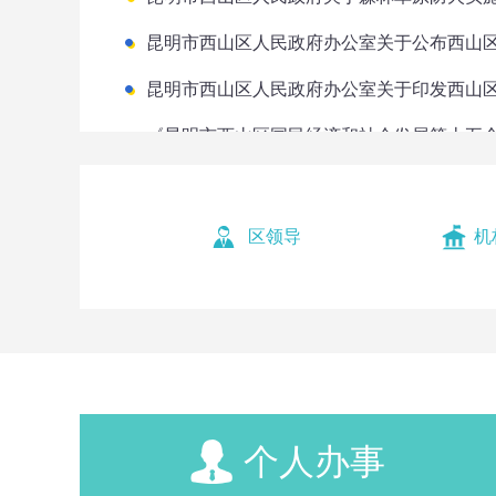
关于云南程润劳务有限公司申请劳务派遣经营许
关于云南匠营环境建设有限公司申请劳务派遣经
《昆明市西山区国民经济和社会发展第十五
关于《昆明市西山区防汛抗旱应急预案（20
关于云南欣鉴翔途考试服务有限公司申请人力资
区领导
机
关于注销基础法律服务所的公告（兴苑法律服务
关于《西山区行政许可事项清单（2025年版
关于注销基础法律服务所的公告
《西山区自然灾害救助应急预案 （2025年
个人办事
昆明市西山区2026年第四批医药机构申请协议