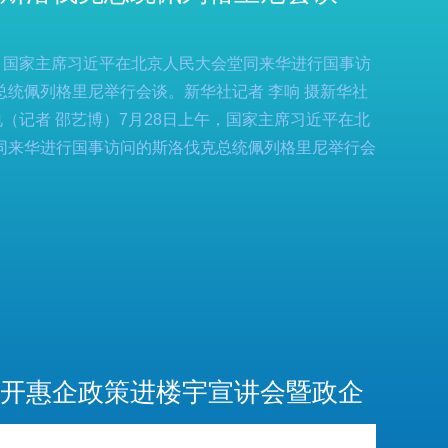
度
政策文件
法定主动公开内容
办事服务统计公示
午，国家主席习近平在北京人民大会堂同来华进行国事访
调查征集
领导信箱
总统佩列格里尼举行会谈。新华社记者 李响 摄新华社
电（记者 邵艺博）7月28日上午，国家主席习近平在北
在线访谈
西山概况
历史底蕴
同来华进行国事访问的斯洛伐克总统佩列格里尼举行会
荟萃
街道风采
》
开惠企政策进楼宇宣讲会暨政企