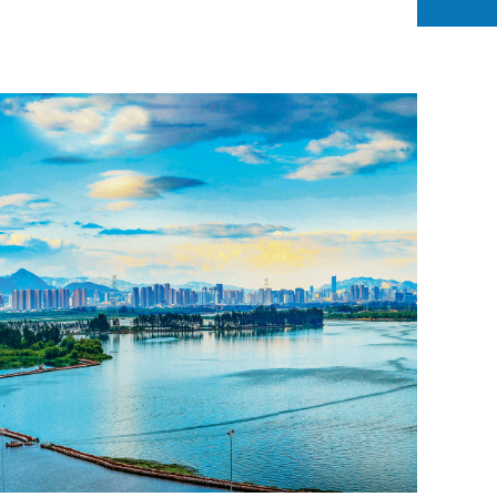
西山区惠企政策进楼宇宣讲会暨政企座谈会在重庆商会大
商会大厦“服务专员”区委统战部副部长、区工商联党组
主席宁德平主持会议并向与会企业介绍《西山区关于推
质量发展的工作方案》等文件及相关情况，重庆商会...
》
5万平方米！昆明市儿童医院将新建
中心