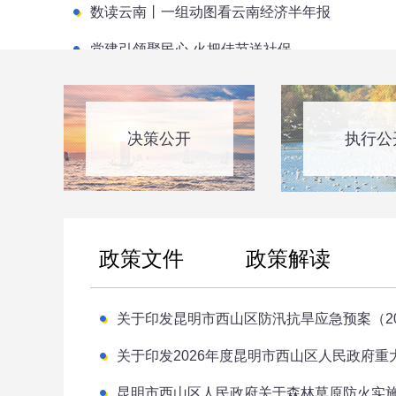
数读云南丨一组动图看云南经济半年报
党建引领聚民心 火把佳节送社保
《云南省旅居发展正负面清单》落实情况如何？
西山区气象信息（2026.8.3）
决策公开
执行公
西山区气象信息（2026.7.27）
西山区城乡居民养老保险实现缴费与待遇“双跃升”
西山区气象信息（2026.7.20）
政策文件
政策解读
西山区2026年第八期“上门巡诊”惠企服务公告
关于印发昆明市西山区防汛抗旱应急预案（20
关于昆明浩华人力资源信息服务有限公司申请劳
关于云南交发物业管理有限公司申请劳务派遣经
昆明市西山区人民政府关于森林草原防火实施