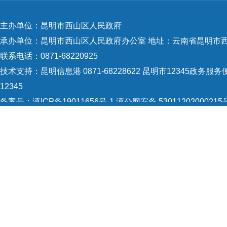
建设便
队建设
主办单位：昆明市西山区人民政府
解决重
承办单位：昆明市西山区人民政府办公室 地址：云南省昆明市西
人员编
联系电话：0871-68220925
其中，
技术支持：
昆明信息港 0871-68228622
昆明市12345政务服务便
人大工
12345
委员、
备案号：
滇ICP备19011656号-1
滇公网安备 53011202000215
核定事
5301120004
网站地图
城市建
Copyright © 2021 昆明市西山区政府 版权所有