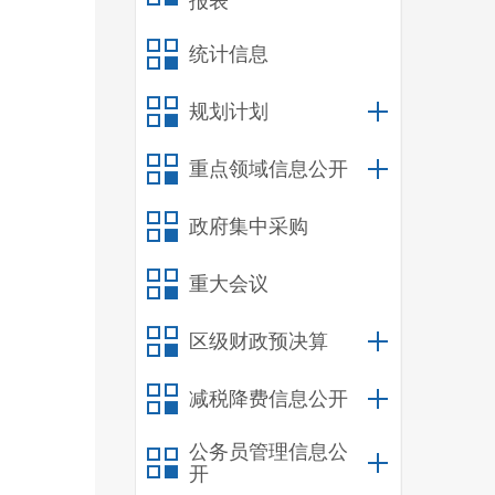
报表
各项公
（四）
统计信息
等工作
规划计划
健全完
关经济
重点领域信息公开
（五）
设，以
政府集中采购
（六）
机构设
重大会议
（一）
区级财政预决算
负责街
务公开
减税降费信息公开
（二）
承担党
公务员管理信息公
开
负责宣