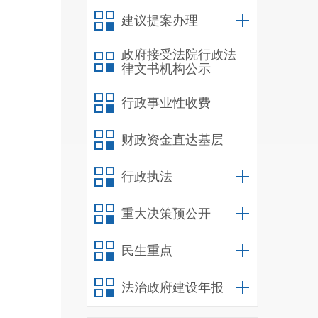
人大日
建议提案办理
（三）
编制并
政府接受法院行政法
律文书机构公示
自然资
促进、
行政事业性收费
（四）
负责教
财政资金直达基层
相关服
行政执法
理、社
（五）
重大决策预公开
负责法
网格化
民生重点
性事件
法治政府建设年报
（六）
负责提