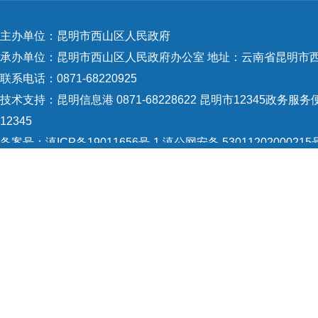
主办单位：昆明市西山区人民政府
系，
承办单位：昆明市西山区人民政府办公室 地址：云南省昆明市西
联系电话：0871-68220925
纷，
技术支持：
昆明信息港 0871-68228622
昆明市12345政务服务便
12345
备案号：
滇ICP备19011656号-1
滇公网安备 53011202000215
5301120004
网站地图
导居
Copyright © 2021 昆明市西山区政府 版权所有
强社
察、
司法