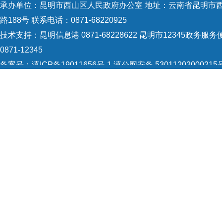
承办单位：昆明市西山区人民政府办公室 地址：云南省昆明市
馆50
路188号 联系电话：0871-68220925
技术支持：
昆明信息港 0871-68228622
昆明市12345政务服务
0871-12345
（
2
备案号：
滇ICP备19011656号-1
滇公网安备 53011202000215
识：5301120004
网站地图
项目
Copyright © 2021 昆明市西山区政府 版权所有
以下
万，
确定