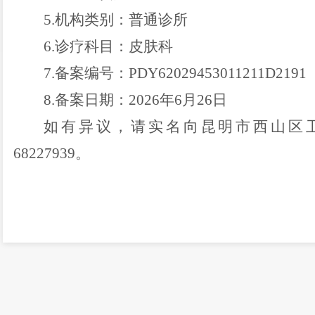
5.
机构类别：
普通
诊所
6.
诊疗科目：
皮肤科
7.
备案编号：
PDY62029453011211D2191
8.
备案日期：
2026
年
6
月
26
日
如有异议，请实名向昆明市西山区
68227939
。