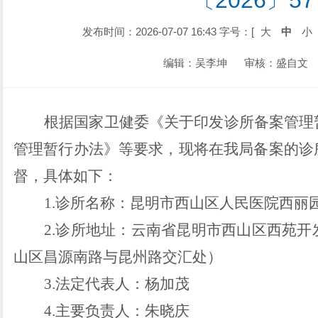
〔2026〕5
发布时间：2026-07-07 16:43
字号：[
大
中
小
编辑：吴李坤
审核：盛自文
根据国家卫健委《关于印发诊所备案管理
管理暂行办法》
等
要求，现将在我局备案的诊
督，具体如下：
1.
诊所名称：昆明市西山区人民医院西丽
2.
诊所地址：
云南省昆明市西山区西苑开
山区昌源南路与昆州路交汇处）
3.
法定代表人：
杨加茂
4.
主要负责人：朱晓庆