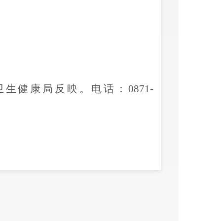
卫生健康局反映。电话：
0871-
昆明市西山区卫生健康局
202
6
年
7
月
7
日