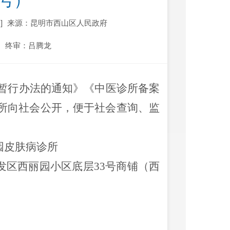
7号）
]
来源：昆明市西山区人民政府
终审：吕腾龙
暂行办法的通知》
《中医诊所备案
所
向社会公开，便于
社会查询、监
园皮肤病诊所
发区西丽园小区底层
33
号商铺（西