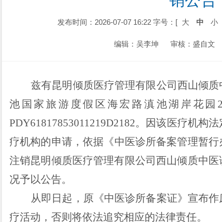
销公告
发布时间：2026-07-07 16:22
字号：[
大
中
小
编辑：吴李坤
审核：盛自文
兹有
昆明倾质医疗管理有限公司西山倾质
池国家旅游度假区海宏路滇池湖岸花园
PDY61817853011219D2182
。因该医疗机构法
疗机构的申请
，依据
《
中医诊所备案管理暂行
注销
昆明倾质医疗管理有限公司西山倾质中医
况予以公告。
从
即日
起，原《
中医诊所备案证
》
宣布作
疗活动，否则将依法追究相应的法律责任。