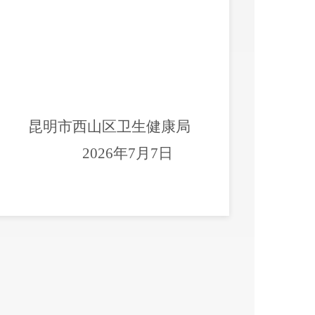
昆明市西山区卫生健康局
202
6
年
7
月
7
日