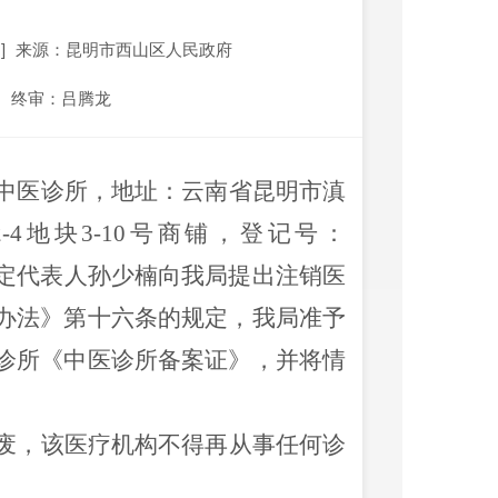
]
来源：昆明市西山区人民政府
终审：吕腾龙
中医诊所
，地址：云南省昆明市滇
2-4
地块
3-10
号商铺，登记号：
定代表人孙少楠向我局提出注销医
办法
》
第十六条的规定，
我局准予
诊所
《
中医诊所备案证
》
，并
将情
废，该医疗机构不得再从事任何诊