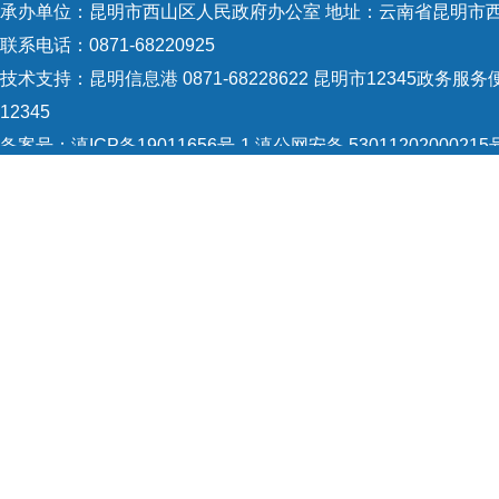
承办单位：昆明市西山区人民政府办公室 地址：云南省昆明市西
加聚
联系电话：0871-68220925
实工
技术支持：
昆明信息港 0871-68228622
昆明市12345政务服务便
12345
量
”
的
备案号：
滇ICP备19011656号-1
滇公网安备 53011202000215
楼问
5301120004
网站地图
协调
Copyright © 2021 昆明市西山区政府 版权所有
进复
体反
在时
商环