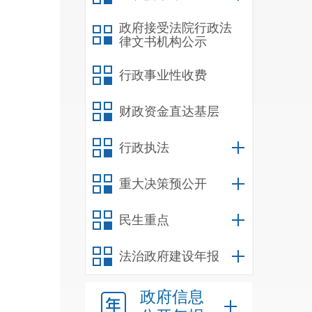
合，
政府接受法院行政法
律文书机构公示
行政事业性收费
合
“
人
财政资金直达基层
智慧
”
部职
行政执法
想培
重大决策预公开
会主
民生重点
工作
法治政府建设年报
识习
政府信息
进全