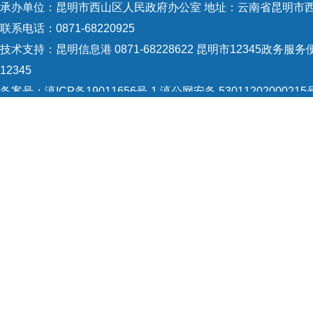
承办单位：昆明市西山区人民政府办公室 地址：云南省昆明市西
办事
联系电话：0871-68220925
政决
技术支持：
昆明信息港 0871-68228622
昆明市12345政务服务便
12345
南
众
备案号：
滇ICP备19011656号-1
滇公网安备 53011202000215
17
个
5301120004
网站地图
8.
全
Copyright © 2021 昆明市西山区政府 版权所有
开政
请公
昆明
书面
信息
对所
及
1
个