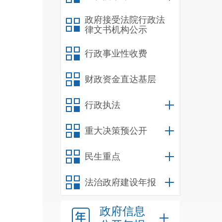
救助
政府接受法院行政法
律文书机构公示
次，
行政事业性收费
定
新
4
财政资金直达基层
《云
门制
行政执法
在
“
重大决策预公开
政检
通
”
提
民生重点
平台
法治政府建设年报
入第
经济
政府信息
孵化