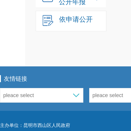
公开年报
年以
传，
依申请公开
需求
作会
省
法
持领
友情链接
依法
导干
训。
合，
干部
主办单位：昆明市西山区人民政府