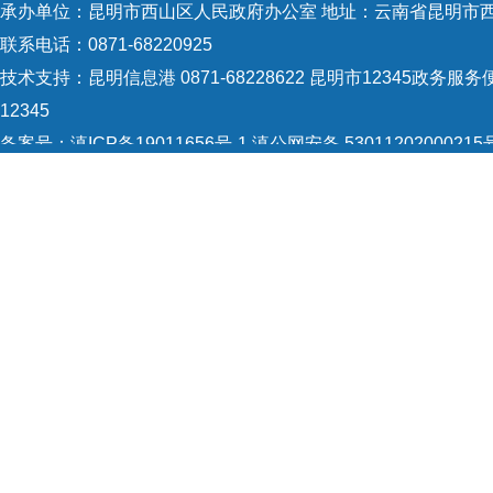
问制
承办单位：昆明市西山区人民政府办公室 地址：云南省昆明市西
联系电话：0871-68220925
法治
技术支持：
昆明信息港 0871-68228622
昆明市12345政务服务便
12345
备案号：
滇ICP备19011656号-1
滇公网安备 53011202000215
矛盾
5301120004
网站地图
重要
Copyright © 2021 昆明市西山区政府 版权所有
到基
全完
现调
织所
特色