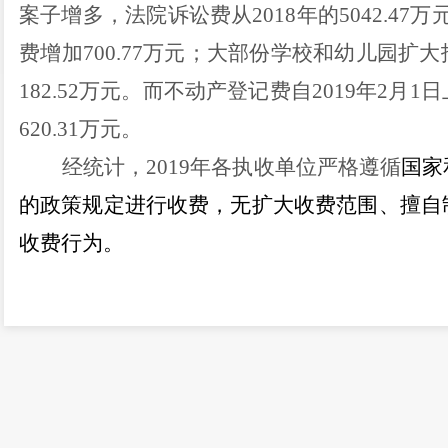
案子增多，法院诉讼费从
2018
年的
5042.47
万
费增加
700.77
万元；大部份学校和幼儿园扩大
182.52
万元。而不动产登记费自
2019
年
2
月
1
日
620.31
万元。
经统计，
2019
年各执收单位严格遵循
国家
的政策规定进行收费，无扩大收费范围、擅自
收费行为。