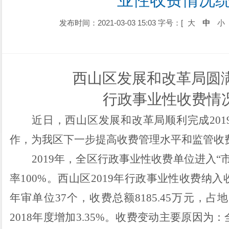
业性收费情况
发布时间：2021-03-03 15:03
字号：[
大
中
小
西山区发展和改革局圆满
行政事业性收费情
近日，西山区发展和改革局顺利完成
201
作，为我区下一步提高收费管理水平和监管收
2019
年，全区行政事业性收费单位进入
“
率
100%
。西山区
2019
年行政事业性收费纳入
年审单位
37
个，收费总额
8185.45
万元，占地
2018
年度增加
3.35%
。收费变动主要原因为：