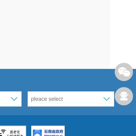
人民生活
水平进一步提高，科教文
进一步扩大，和谐西山建设成效显
。
新台阶
区建设步伐，完成绿色蔬菜播种面
，建成永靖绿色蔬菜园区、龙潭四
业发展示范园区。
全区
土地承包经
头企业
3
户，发展农民专业合作社
6
业企业主营业务收入达
145.4
亿元，