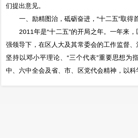
们提出意见。
一、励精图治，砥砺奋进，
“
十二五
”
取得
2011
年是
“
十二五
”
的开局之年。一年来，
强领导下，在区人大及其常委会的工作监督、
坚持以邓小平理论、
“
三个代表
”
重要思想为
中、六中全会及省、市、区党代会精神，以科
区目标，牢牢抓住
“
桥头堡
”
战略实施所带来的
人民，解放思想，真抓实干，齐心协力，奋勇
代表大会第五次会议确定的各项任务，顺利实
门红。
总结我们一年来所取得的成绩，较为突