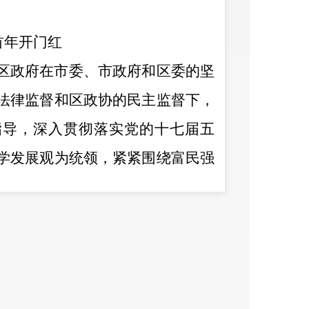
首年开门红
区政府在市委、市政府和区委的坚
法律监督和区政协的民主监督下，
指导，深入贯彻落实党的十七届五
学发展观为统领，紧紧围绕富民强
重大发展机遇，团结带领全区各族
攻坚，全面完成了区第十四届人民
现了经济社会发展
“
十二五
”
首年开
出地体现为：
一是
综合实力明显增