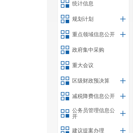
统计信息
规划计划
重点领域信息公开
政府集中采购
重大会议
区级财政预决算
减税降费信息公开
公务员管理信息公
开
建议提案办理