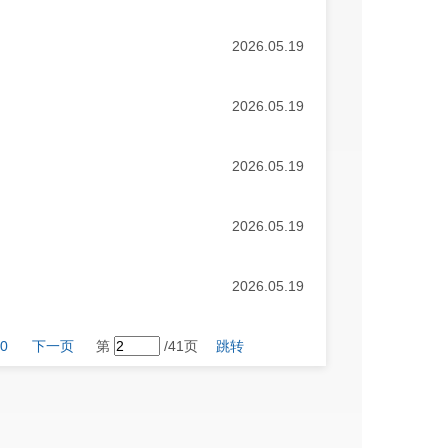
2026.05.19
2026.05.19
2026.05.19
2026.05.19
2026.05.19
0
下一页
第
/41页
跳转