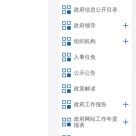
政府信息公开目录
政府领导
组织机构
人事任免
公示公告
政策解读
政府工作报告
政府网站工作年度
报表