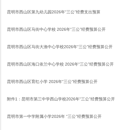
昆明市西山区第九幼儿园2026年“三公”经费支出预算
昆明市西山区马街中心学校 2026年“三公”经费预算公开
昆明市西山区马街大渔中心学校2026年“三公”经费预算公开
昆明市西山区海口依兰中心学校 2026年“三公”经费预算公开
昆明市西山区育红小学 2026年“三公”经费预算公开
附件1：昆明市第三中学西山学校2026年“三公”经费预算公开
昆明市第一中学附属小学2026年 “三公”经费预算公开