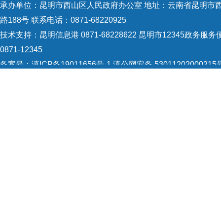
承办单位：昆明市西山区人民政府办公室 地址：云南省昆明市
书间
路188号 联系电话：0871-68220925
所要
技术支持：
昆明信息港 0871-68228622
昆明市12345政务服务
方式
0871-12345
书”
备案号：
滇ICP备19011656号-1
滇公网安备 53011202000215
表》
识：5301120004
网站地图
报考
Copyright © 2021 昆明市西山区政府 版权所有
4
后，
考比
（详
5
求和