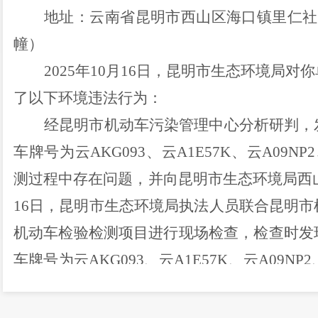
地址：云南省昆明市西山区海口镇里仁社
幢）
2025
年
10
月
16
日，昆明市生态环境局对你
了以下环境违法行为：
经昆明市机动车污染管理中心分析研判，
车牌号为云
AKG093
、云
A1E57K
、云
A09NP2
测过程中存在问题，并向昆明市生态环境局西
16
日，昆明市生态环境局执法人员联合昆明市
机动车检验检测项目进行现场检查，检查时发
车牌号为云
AKG093
、云
A1E57K
、云
A09NP2
过程中，使用另外的机动车进行替检，将另外
动车的排放检验报告，出具虚假排放检验报告