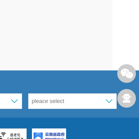
关当事人进行调查询问。
5
年
10
月
16
日，提供单位：昆明泰
泰恒机动车检测技术有限公司为合
书各
1
份。提供时间：
2025
年
10
月
限公司，证明内容：昆明泰恒机动
0
月
16
日、
2025
年
10
月
20
日，提供
明内容：昆明泰恒机动车检测技术
X
东、朱
X
海、吴
X
望、郭
X
炜为合
郭
X
炜身份证复印件共
6
份。提供时