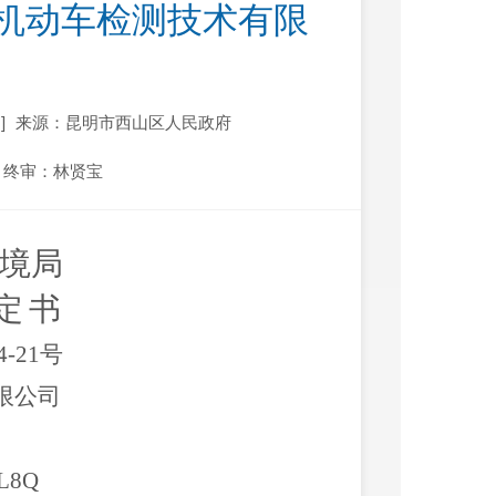
明泰恒机动车检测技术有限
]
来源：昆明市西山区人民政府
终审：林贤宝
境局
定书
4-
21
号
限公司
L8Q