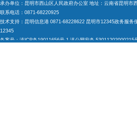
承办单位：昆明市西山区人民政府办公室 地址：云南省昆明市西
司商
联系电话：0871-68220925
技术支持：
昆明信息港 0871-68228622
昆明市12345政务服务便
12345
备案号：
滇ICP备19011656号-1
滇公网安备 53011202000215
云南
5301120004
网站地图
Copyright © 2021 昆明市西山区政府 版权所有
共
共