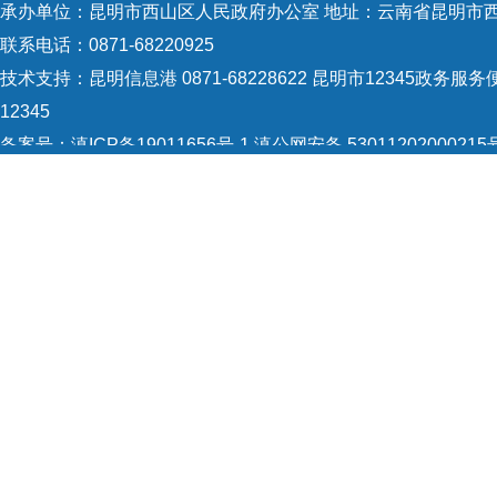
承办单位：昆明市西山区人民政府办公室 地址：云南省昆明市西
2
联系电话：0871-68220925
学校
技术支持：
昆明信息港 0871-68228622
昆明市12345政务服务便
师职
12345
备案号：
滇ICP备19011656号-1
滇公网安备 53011202000215
5301120004
网站地图
入学
Copyright © 2021 昆明市西山区政府 版权所有
业、
另行