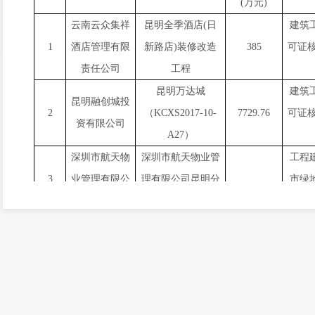
(
万元
)
云南云众集祥
昆明全季酒店
(
日
建筑
1
酒店管理有限
新路店
)
装修改造
385
可证
责任公司
工程
昆明万达城
建筑
昆明融创城投
2
（
KCXS2017-10-
7729.76
可证
资有限公司
A27
）
深圳市航天物
深圳市航天物业管
工程
3
业管理有限公
理有限公司昆明分
市绿
司昆明分公司
公司倒伏树木砍伐
昆明市西山区
昆明市西山区巡津
工程
4
巡津新村社区
新村社区居民委员
市绿
居民委员会
会乔木移植
云南太尔农业
云南太尔现代农业
生产