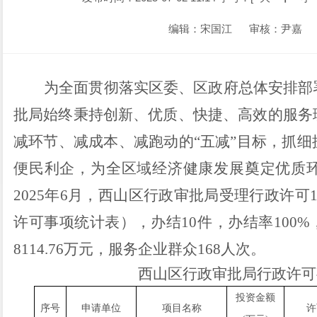
编辑：宋国江
审核：尹嘉
为全面贯彻落实区委、区政府总体安排部
批局始终秉持创新、优质、快捷、高效的服务
减环节、减成本、减跑动的
“五减”目标，
抓
细
便民利企
，为全区域经济健康发展奠定优质
2025年6月，西山区行政审批局受理行政许可
许可事项统计表），办结10件，办结率100%
8114.76
万元，服务企业群众
168人次。
西山区行政审批局行政许可
投资金额
序号
申请单位
项目名称
许