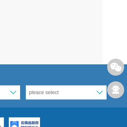
报告书）
建设项目水
持方案审批
20
1.25
93.75%
报告表）
影响评价审
20
2.56
87.20%
批