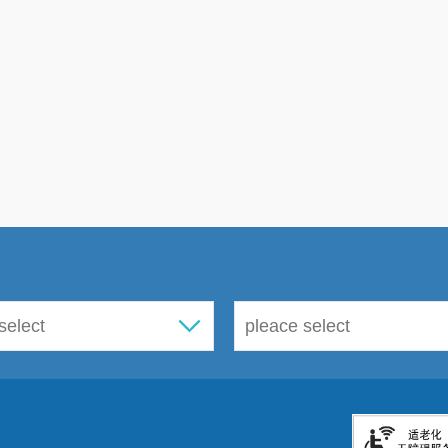
方案
报告书
（
西山区永胜河水环
生产
昆明市西山区
9
境治理工程水土保
土保
水务局
持方案报告表
（
昆明市城市综
昆明西客站综合交
洪水
10
合交通枢纽有
通枢纽工程洪水影
限责任公司
响评价报告