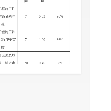
间
间
工程施工许
核发
(
新办申
7
0.33
95%
请
)
工程施工许
核发
(
变更审
7
1.00
86%
核
)
建设涉及城
地、树木审
20
0.46
98%
批
建设涉及城
地、树木审
20
0.14
99%
批
建设项目水