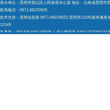
承办单位：昆明市西山区人民政府办公室 地址：云南省昆明市西
法的
联系电话：0871-68220925
书，
技术支持：
昆明信息港 0871-68228622
昆明市12345政务服务便
生产
12345
备案号：
滇ICP备19011656号-1
滇公网安备 53011202000215
5301120004
网站地图
Copyright © 2021 昆明市西山区政府 版权所有
《中
查计
及要
产监
全面
进“
域行
政执