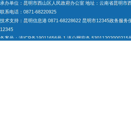
承办单位：昆明市西山区人民政府办公室 地址：云南省昆明市西
社会
联系电话：0871-68220925
度，
技术支持：
昆明信息港 0871-68228622
昆明市12345政务服务便
资领
12345
备案号：
滇ICP备19011656号-1
滇公网安备 53011202000215
领域
5301120004
网站地图
期
在
Copyright © 2021 昆明市西山区政府 版权所有
下
”
运
落实
单案
平参
案办
板
，