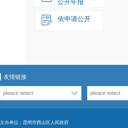
公开年报
人民
管道
依申请公开
法
》
生活
印
一
行宣
友情链接
程记
化
，
开
”
作，
估，
主办单位：昆明市西山区人民政府