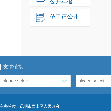
公开年报
至
24
2024
依申请公开
式，
一步
方法
《信
企业
友情链接
多名
份，
作条
统一
场答
主办单位：昆明市西山区人民政府