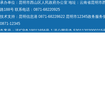
承办单位：昆明市西山区人民政府办公室 地址：云南省昆明市
护自
路188号 联系电话：0871-68220925
工作
技术支持：
昆明信息港 0871-68228622
昆明市12345政务服务
法治
0871-12345
众诉
备案号：
滇ICP备19011656号-1
滇公网安备 53011202000215
识：5301120004
网站地图
全面
Copyright © 2021 昆明市西山区政府 版权所有
标准
求，
高办
责任
生重