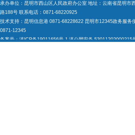
承办单位：昆明市西山区人民政府办公室 地址：云南省昆明市
法
”
普
路188号 联系电话：0871-68220925
策法
技术支持：
昆明信息港 0871-68228622
昆明市12345政务服务
0871-12345
体业
备案号：
滇ICP备19011656号-1
滇公网安备 53011202000215
达普
识：5301120004
网站地图
开展
Copyright © 2021 昆明市西山区政府 版权所有
坚决
程，
解，
使行
主动
站公
异常