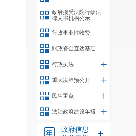
办成
100%
政府接受法院行政法
律文书机构公示
程网
流转
”
行政事业性收费
财政资金直达基层
诺制
国家
行政执法
命财
外，
重大决策预公开
题。
民生重点
可实
办理
2
法治政府建设年报
2
政府信息