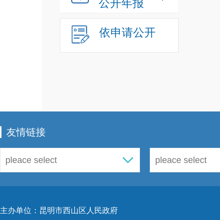
公开年报
（
20
知》
依申请公开
序的
境条
规范
据《
免责
单
”
》
友情链接
为的
的监
政处
件，
法环
主办单位：昆明市西山区人民政府