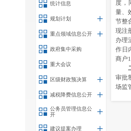
度，
统计信息
量、
规划计划
节整
现注
重点领域信息公开
办理
作日
政府集中采购
商户
1
重大会议
审批
区级财政预决算
场监
减税降费信息公开
务服
公务员管理信息公
理、
开
求，
建议提案办理