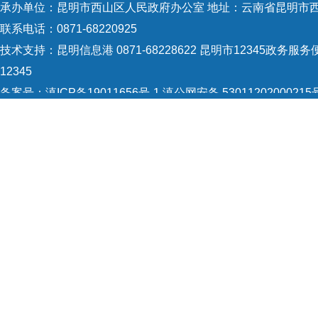
音”。
承办单位：昆明市西山区人民政府办公室 地址：云南省昆明市西
联系电话：0871-68220925
技术支持：
昆明信息港 0871-68228622
昆明市12345政务服务便
12345
门户
备案号：
滇ICP备19011656号-1
滇公网安备 53011202000215
政府
5301120004
网站地图
Copyright © 2021 昆明市西山区政府 版权所有
作，
效机
全面
严肃