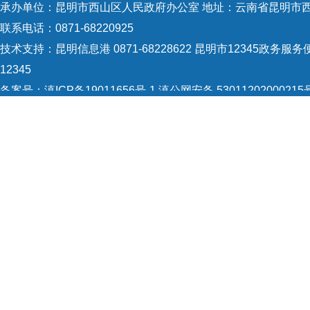
承办单位：昆明市西山区人民政府办公室 地址：云南省昆明市西
联系电话：0871-68220925
与基
技术支持：
昆明信息港 0871-68228622
昆明市12345政务服务便
动。
12345
本、
备案号：
滇ICP备19011656号-1
滇公网安备 53011202000215
二是
5301120004
网站地图
Copyright © 2021 昆明市西山区政府 版权所有
逐一
交办
化解
提供
传，
单，
育
“
法