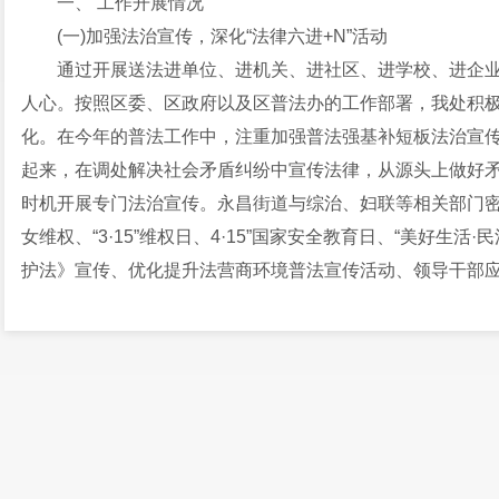
一、 工作开展情况
(一)加强法治宣传，深化“法律六进+N”活动
通过开展送法进单位、进机关、进社区、进学校、进企
人心。按照区委、区政府以及区普法办的工作部署，我处积
化。在今年的普法工作中，注重加强普法强基补短板法治宣
起来，在调处解决社会矛盾纠纷中宣传法律，从源头上做好
时机开展专门法治宣传。永昌街道与综治、妇联等相关部门密切
女维权、“3·15”维权日、4·15”国家安全教育日、“美好生
护法》宣传、优化提升法营商环境普法宣传活动、领导干部
训、《行政处罚法》教育学习培训、反恐宣传、禁毒宣传等活
宣传教育活动共计21场次，参加活动人员达3200余人次，发放
5000余人次。三是持续贯彻实施“法律明白人”培养工程。全
展“法律明白人”培训活动6场次，其中讲座3场次；培训会3场
方案》贯彻落实。永昌司法所为每一名“法律明白人”颁发了证
册，实现了“法律明白人”人手一证一徽章一手册。截至目前，