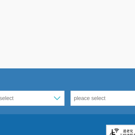
法律咨询32人次。
(四)强化制度建设，社区矫正工作扎实推进
为了确保我处社区矫正工作的积极稳妥推进，积极加强以下工作
日，永昌司法所共接收入矫社区矫正对象37人，解除矫正35
目前永昌司法所总在册社区矫正对象65名，其中女18名，男性
次。
加强日常监管，防止脱管漏管。永昌街道严格落实社区
提前办理请假手续，上报外出目的地，外出时间，外出原因
外出，外出期间每天和司法所工作人员汇报情况，按时到司
每日情况汇报，每周两次到所指纹打卡，每周二、五进行电
轨迹，星期六星期天使用微信小程序“云南在矫通”进行人脸
制。按照一人一档，做到按时归档，重大节假日排查，全面
向，并认真做好动态分析，努力将安全隐患的苗头消灭在萌
（五）加强安置帮教，预防重新违法犯罪
在安置帮教工作方面，加强信息核查、严格落实“一人一