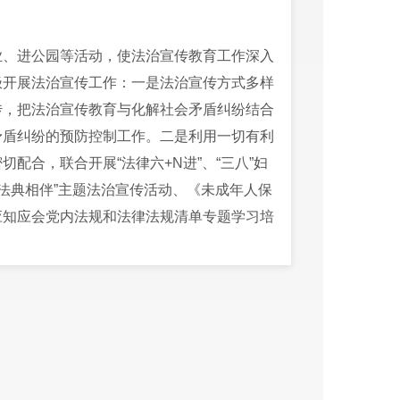
业、进公园等活动，使法治宣传教育工作深入
极开展法治宣传工作：一是法治宣传方式多样
传，把法治宣传教育与化解社会矛盾纠纷结合
矛盾纠纷的预防控制工作。二是利用一切有利
配合，联合开展“法律六+N进”、“三八”妇
活·民法典相伴”主题法治宣传活动、《未成年人保
应知应会党内法规和法律法规清单专题学习培
动，开展“法律进社区”法治宣传讲座、普法
普法宣传资料4000多份(册)，受教育群众达
面实施乡村“法律明白人”培养工程，今年开
次。确保《西山区“法律明白人”培养工程实施
书、徽章、工作包、及“法律明白人”培训手
永昌街道共有符合标准的“法律明白人”96人