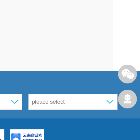
：2024年1月1日至2024年11月29
人，居住地变更4名（迁入1人，迁出3人），
47名。开展集中学习11次，公益活动11
矫正对象报到、请假外出等制度。外出请假应
，经司法所认真核实确认，上报审批同意才能
法所报到销假。要求社区矫正对象用微信进行
话汇报，每月一次到派出所查询社区矫正对象
识别定位打卡。注重档案管理，建立长效机
掌握每一位社区矫正对象的思想状态和行为动
芽状态。
档”制度、落实帮教责任、强化重点管控等。