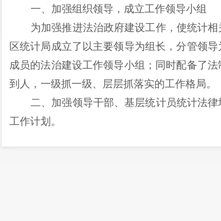
一、加强组织领导，成立工作领导小组
为加强推进法治政府建设工作，使统计相
区统计
局成立了以主要领导为组长，分管领导
成员的法治建设工作领导小组；同时配备了法
到人，一级抓一级、层层抓落实的工作格局。
二、加强
领导干部、
基层统计员统计法律
工作计划。
一是于
2024
年
2
月底至
3
月初举办了西山区
规模以上企业年报暨法律法规培训会，全区
38
二是制定了《西山区统
计局
2024
年统计法
《关于举办学习贯彻习近平法治思想培训班的
织全局干部职工进行学习，一是要求个人自学