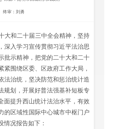
终审：刘勇
十大和
二十届三中全会
精神，坚持
，深入学习宣传贯彻习近平法治思
示批示精神，把党的二十大和
二十
紧紧围绕
区
委、
区
政府工作大局，
依法治统，坚决防范和惩治统计造
法规划，开展好普法强基补短板专
全面提升
西山
统计法治水平，
有效
力的区域性国际中心城市中枢门户
设
情况报告
如下：