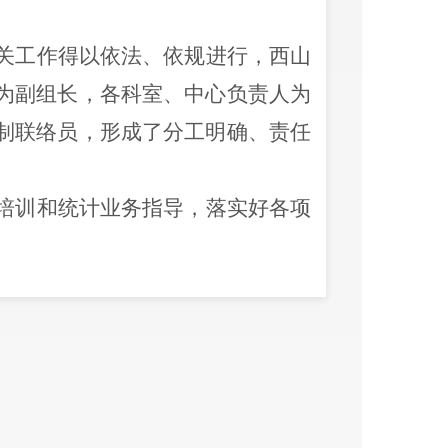
关工作得以依法、依规进行
，西山
为副组长，各科室、
中心
负责人为
制联络员，形成了分工明确、责任
培训和统计业务指导
，
落实好各项
2023
年度各街道办事处统计人员及
6
家重点企业参加了学习培训。
治工作要点》。同时
按照区普法办
通知》要求，西山区统计局积极组
，二是组织集中学习，于
4
月
12
日