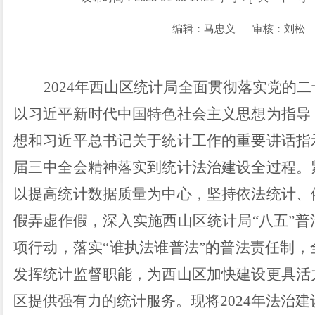
编辑：马忠义
审核：刘松
202
4
年
西山区统计局
全面贯彻落实党的二
以习近平新时代中国特色社会主义思想为指导
想和习近平总书记关于统计工作的重要讲话指
届三中全会
精神落实到统计法治建设全过程。
以提高统计数据质量为中心，坚持依法统计、
假弄虚作假，深入实施
西山区
统计
局
“
八五
”
普
项行动，落实
“
谁执法谁普法
”
的普法责任制，
发挥统计监督职能，为
西山区加快建设更具活
区提供强有力的统计服务。
现
将
2024
年
法治建