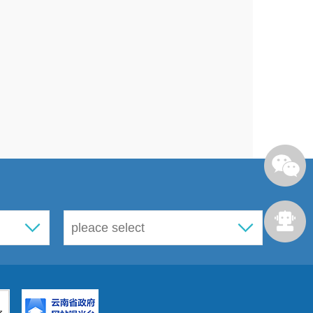
察整改全面开展数据自查工作的通
年
2
月
21
日至
3
月
29
日，依法对西山
年
1-12
月本年完成投资统计指标进
作中一是没有未经批准，擅自制印
数据，从而造成统计数据失真的行
或者进行欺诈活动的行为；四是没
在；五是没有统计违纪违法案件移
由中华人民共和国第十四届全国人
9
月
13
日通过，西山区统计局及时
新修改的《统计法》、
3000
册宣传