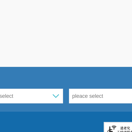
三是根据《云南省统计局关于做好统计督
知》要求，经西山区委、区政府同意，于
2024
区
2023
年在库的
222
个固定资产投资项目
2023
行了专项执法检查。
通过检查，西山区统计工
统计调查表的行为；二是没有领导干预统计
为；三是没有利用统计调查损害社会公共利益
有重大统计造假、弄虚作假案件查处情况的存
送和责任人责任追究情况的存在。
四是新修改的《
中华人民共和国
统计法》已
民代表大会常务委员会第十一次会议于
2024
年
组织全系统人员进行了学习，并印制了
400
本