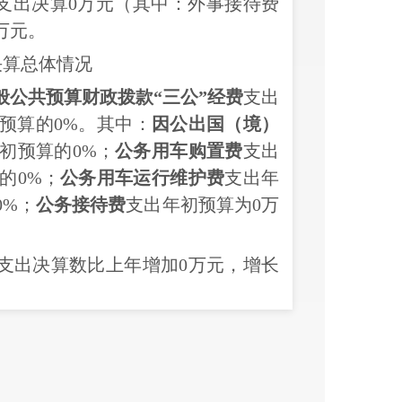
支出决算
0
万元（其中：外事接待费
万元。
决算总体情况
般公共预算财政拨款
“三公”经费
支出
预算的
0
%。其中：
因公出国（境）
初
预算的
0
%；
公务用车购置费
支出
的
0
%；
公务用车运行维护费
支出年
0
%；
公务接待费
支出年
初
预算为
0
万
费支出决算数比上年增加
0
万元，增长
元，增长
0
%；公务用车购置费支出
支出决算增加
0
万元，增长
0
%；公务
实物量的具体情况