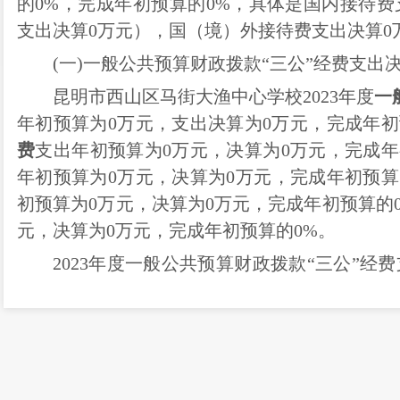
的
0
%，完成年初预算的
0
%，具体是国内接待费
支出决算
0
万元），国（境）外接待费支出决算
0
(一)一般公共预算财政拨款“三公”经费支出
昆明市西山区马街大渔中心学校
2023年度
一
年初
预算为
0
万元，支出决算为
0
万元，完成
年初
费
支出年
初
预算为
0
万元，决算为
0
万元，完成
年
年
初
预算为
0
万元，决算为
0
万元，完成
年初
预算
初
预算为
0
万元，决算为
0
万元，完成
年初
预算的
元，决算为
0
万元，完成
年初
预算的
0
%。
2023年度一般公共预算财政拨款“三公”经
0
%。其中：因公出国（境）费支出决算增加
0
万
决算增加
0
万元，增长
0
%；公务用车运行维护费
接待费支出决算增加
0
万元，增长
0
%。
(二)
一般公共预算财政拨款
“三公”经费支出