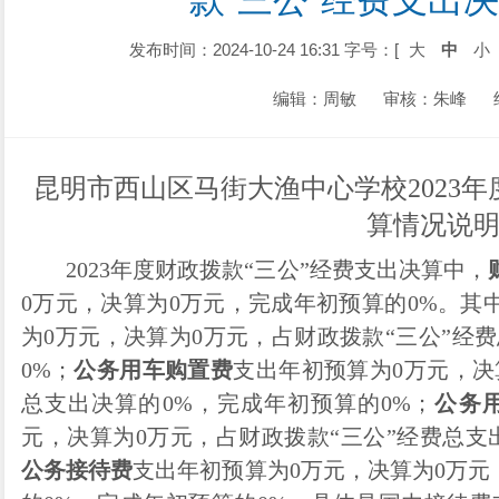
款“三公”经费支出
发布时间：2024-10-24 16:31
字号：[
大
中
小
编辑：周敏
审核：朱峰
昆明市西山区马街大渔中心学校
2023
算情况说
2023年度财政拨款“三公”经费支出决算中，
0
万元，决算为
0
万元，完成年初预算的
0
%。其
为
0
万元，决算为
0
万元，占财政拨款
“三公”经
0
%；
公务用车购置费
支出年初预算为
0
万元，决
总支出决算的
0
%，完成年初预算的
0
%；
公务
元，决算为
0
万元，占财政拨款
“三公”经费总支
公务接待费
支出年初预算为
0
万元，决算为
0
万元