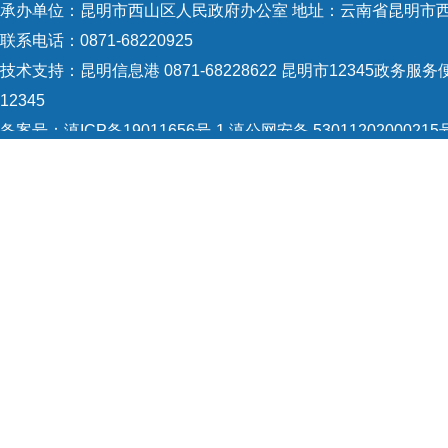
合办
承办单位：昆明市西山区人民政府办公室 地址：云南省昆明市西
结街
联系电话：0871-68220925
技术支持：
昆明信息港 0871-68228622
昆明市12345政务服务便
主。
12345
备案号：
滇ICP备19011656号-1
滇公网安备 53011202000215
开展
5301120004
网站地图
矛盾
Copyright © 2021 昆明市西山区政府 版权所有
群防
行人
引发
础。
度，
渠道