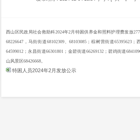
西山区民政局社会救助科
2024年
2月特困供养金和照料护理费发放
277
68226647，马街街道68102309、68103085；棕树营街道
65395623
；
64599012
；永昌街道
66301801
；金碧街道
662691
32；碧鸡街道
684109
山风景区
68426668
。
特困人员2024年2月发放公示