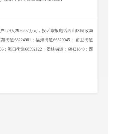
户
2
7
9人
29
.
6707
万元
，投诉举报电话西山区民政局
西苑街道
68224981
；福海街道
66329045
；
前卫街道
66
；海口街道
68592122
；团结街道；
68421849
；西