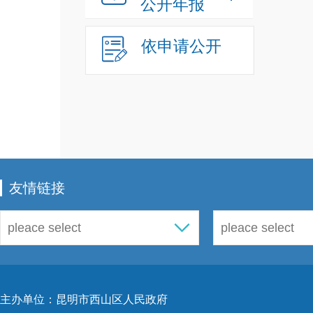
公开年报
里疏
依申请公开
次。
审查
谋助
并出
法律
是
结
友情链接
众能
等相
军人
中，
主办单位：昆明市西山区人民政府