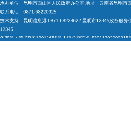
承办单位：昆明市西山区人民政府办公室 地址：云南省昆明市西
联系电话：0871-68220925
技术支持：
昆明信息港 0871-68228622
昆明市12345政务服务便
人服
12345
业扶
备案号：
滇ICP备19011656号-1
滇公网安备 53011202000215
面
法
5301120004
网站地图
Copyright © 2021 昆明市西山区政府 版权所有
务站
业务
区各
影响
全部