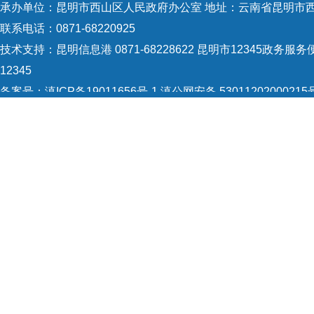
承办单位：昆明市西山区人民政府办公室 地址：云南省昆明市西
（十
联系电话：0871-68220925
技术支持：
昆明信息港 0871-68228622
昆明市12345政务服务便
12345
第五条
备案号：
滇ICP备19011656号-1
滇公网安备 53011202000215
重给予
5301120004
网站地图
长委员
Copyright © 2021 昆明市西山区政府 版权所有
教师要
第六条
性质、
第七条
（一）