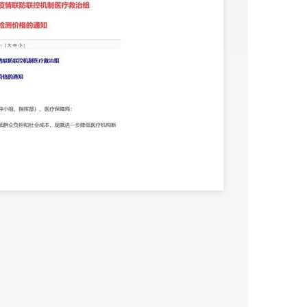
人份
16元
每人份
5元
计价收费的省份
置封顶标准