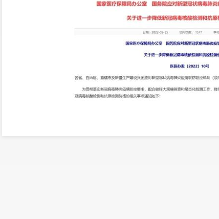
《通知》提出
各省份要将
单人单检降至不高于每
多人混检统一降至不高于
实行检测价格和试剂价格分开
要按照不高于上述水平设