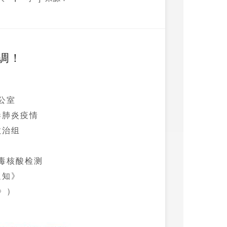
调！
公室
毒肺炎疫情
救治组
毒核酸检测
通知》
》）