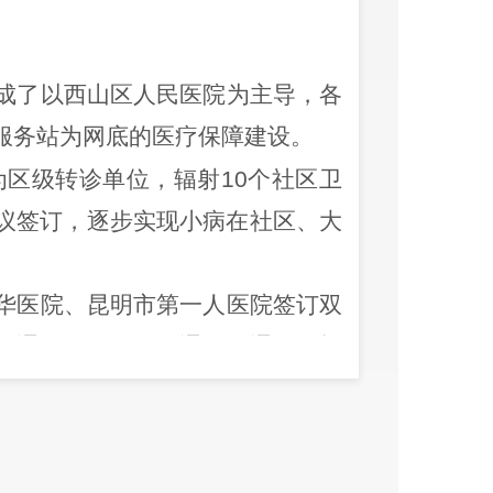
成了以西山区人民医院为主导，各
服务站为网底的医疗保障建设。
为区级转诊单位，辐射
10
个社区卫
议签订，逐步实现小病在社区、大
。
华医院、昆明市第一人医院签订双
开通开双向转诊、通绿色通道，切
甲医院的向下逐级康复病人转诊治
联动转诊机制，让群众实现家门口
通过双向转诊快速有效地对危重疾