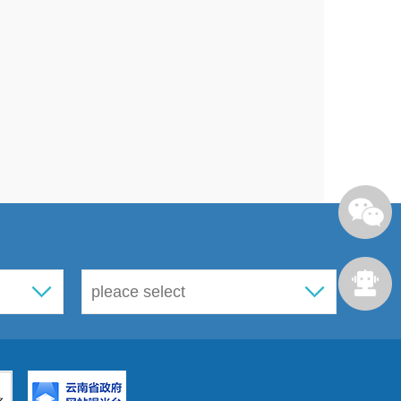
昆明市西山区医疗机构设置规划
室印发，规划中已明确基层医疗机
、一个涉农社区居委会一个卫生室
品零差价。我区现在政府举办的基
工作机制，有效地降低医疗费用，
立项了草海片区一所二级以上医疗
开发预算。
52
号地块的肿瘤专科医