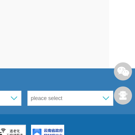
房和城乡建设局
月
28
日