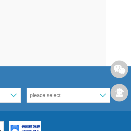
建居民管理委员会或依靠居民代表
务质量进行考评，并建立相应
“
退出
则按照物业委托合同收取物业管理
的维修和维修资金的建立。
按照统一规划对共用场地、设施设
配套投入特别是机动车停车场的建
难问题，合理拓展停车场、停车位
收入、支出按照权利义务对等的原
共用设备的维护运行。
理的建议
生产的第一责任人
,
要高度重视
,
积