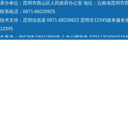
承办单位：昆明市西山区人民政府办公室 地址：云南省昆明市西
依据
联系电话：0871-68220925
于建
技术支持：
昆明信息港 0871-68228622
昆明市12345政务服务便
日起
12345
备案号：
滇ICP备19011656号-1
滇公网安备 53011202000215
明，
5301120004
网站地图
政府
Copyright © 2021 昆明市西山区政府 版权所有
件：
发项
用于
其他
出申
记。