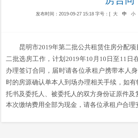
房合同
发布时间：2019-09-27 15:18
字号：[
大
中
小
昆明市
2019
年第二批公共租赁住房分配项目
二批选房工作，计划
2019
年
10
月
10
日至
11
日
办理签订合同，届时请各位承租户携带本人身
时的房源确认单本人到场办理相关手续，如有
托书及委托人、被委托人的双方身份证原件及
本次缴纳费用全部为现金，请各位承租户合理