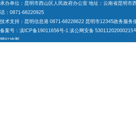
1
承办单位：昆明市西山区人民政府办公室 地址：云南省昆明市西山
话：0871-68220925
1
技术支持：
昆明信息港 0871-68228622
昆明市12345政务服务便民
1
备案号：
滇ICP备19011656号-1
滇公网安备 53011202000215
2
网站地图
Copyright © 2021 昆明市西山区政府 版权所有