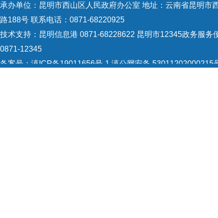
承办单位：昆明市西山区人民政府办公室 地址：云南省昆明市
务部
路188号 联系电话：0871-68220925
的管
技术支持：
昆明信息港 0871-68228622
昆明市12345政务服务
准备
0871-12345
备案号：
滇ICP备19011656号-1
滇公网安备 53011202000215
人员
识：5301120004
网站地图
Copyright © 2021 昆明市西山区政府 版权所有
制督
允许
以电
查、
场调