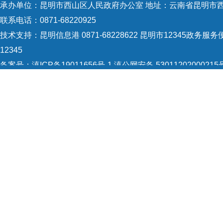
承办单位：昆明市西山区人民政府办公室 地址：云南省昆明市西
片区
联系电话：0871-68220925
金融
技术支持：
昆明信息港 0871-68228622
昆明市12345政务服务便
12345
项目
备案号：
滇ICP备19011656号-1
滇公网安备 53011202000215
亿元
5301120004
网站地图
务、
Copyright © 2021 昆明市西山区政府 版权所有
产品
村信
务公
部以
点带
展的
中心