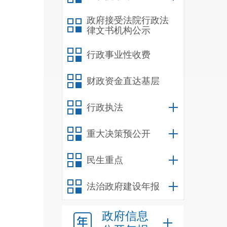
“
市
政府接受法院行政法
现主
律文书机构公示
展、
行政事业性收费
三带
财政资金直达基层
确以
融中
行政执法
善园
重大决策预公开
政等
进各
民生重点
务、
法治政府建设年报
域性
政府信息