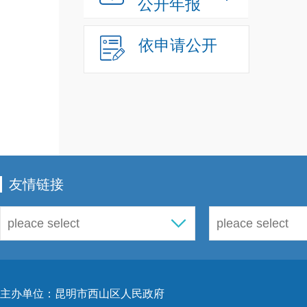
公开年报
“1
进
依申请公开
经区
区战
思路
都市
产业
友情链接
旋律
化工
思路
府正
主办单位：昆明市西山区人民政府
”
动