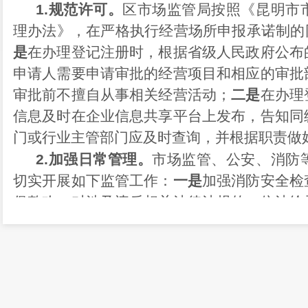
1.
规范许可。
区市场监管局按照《昆明市
理办法》，在严格执行经营场所申报承诺制的
是
在办理登记注册时，根据省级人民政府公布
申请人需要申请审批的经营项目和相应的审批
审批前不擅自从事相关经营活动；
二是
在办理
信息及时在企业信息共享平台上发布，告知同
门或行业主管部门应及时查询，并根据职责做
2.
加强日常管理。
市场监管、公安、消防
切实开展如下监管工作：
一是
加强消防安全检
促整改，对涉及违反相关法律法规的，依法给
加强身份信息核查，防止该区域出现违法犯罪
区物管和安保人员的法律指导，督促其加强日
区从事法律规定以外的经营活动；
四是
督促小
租住人员进行身份登记，以提升该区域的管控