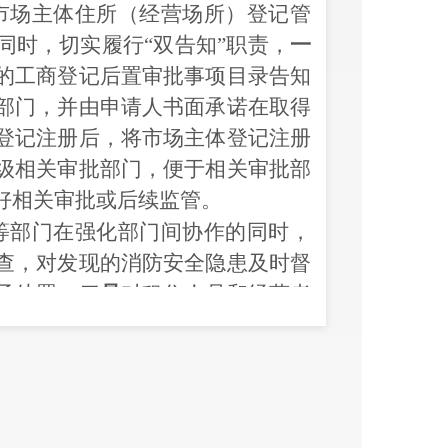
市场主体住所（经营场所）登记管
同时，切实履行“双告知”职责，
一
的工商登记后置审批事项目录告知
部门，并由申请人书面承诺在取得
登记注册后，将市场主体登记注册
级相关审批部门，便于相关审批部
好相关审批或后续监管。
等部门在强化部门间协作的同时，
查，对发现的消防安全隐患及时督
予处罚；
二是
对租住人员和经营者
活动；
三是
加强对肿瘤医院周边小
常内部管理，杜绝相关人员利用小
区物管和单位，对出入小区人员或
力度促使部分非法经营旅馆人员和