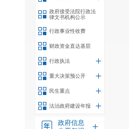
权益
传资
政府接受法院行政法
律文书机构公示
规、
至目
行政事业性收费
询活
财政资金直达基层
信和
2
行政执法
位、
区域
重大决策预公开
乐等
民生重点
特色
农村
法治政府建设年报
触角
个次
政府信息
营单