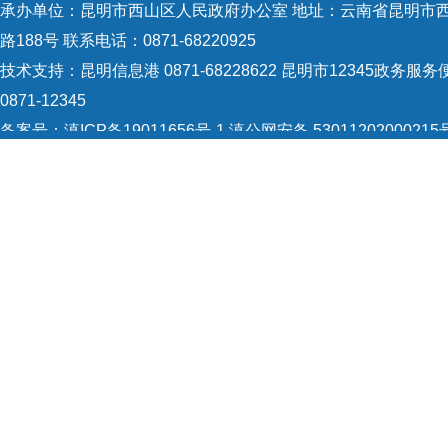
承办单位：昆明市西山区人民政府办公室 地址：云南省昆明市
《食
路188号 联系电话：0871-68220925
时进
技术支持：
昆明信息港 0871-68228622
昆明市12345政务服务
山区
0871-12345
要求
备案号：
滇ICP备19011656号-1
滇公网安备 53011202000215
预计
识：5301120004
网站地图
步建
Copyright © 2021 昆明市西山区政府 版权所有
项整
严厉
前，
品、
园及
124
次、