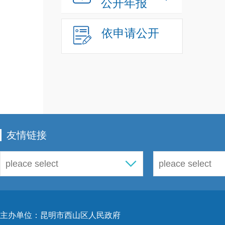
公开年报
3
是
着
依申请公开
和风
抽检
团结
期、
成国
和风
友情链接
蔬菜
酒、
品、
地区
食用
主办单位：昆明市西山区人民政府
快检