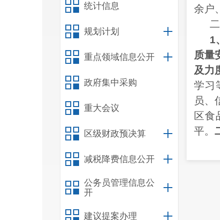
统计信息
余户
二
规划计划
1
质量
重点领域信息公开
及力
政府集中采购
学习
员、
重大会议
区食
平。
区级财政预决算
材料
减税降费信息公开
品生
产经
公务员管理信息公
共开
开
放食
建议提案办理