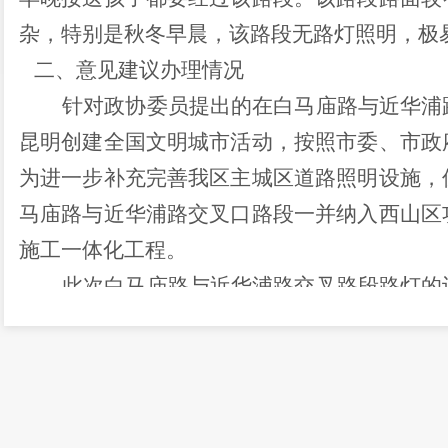
杂，特别是秋冬早晨，该路段无路灯照明，极
二、意见建议办理情况
针对政协委员提出的在白马庙路与近华浦
昆明创建全国文明城市活动，按照市委、市政
为进一步补充完善我区主城区道路照明设施，
马庙路与近华浦路交叉口路段一并纳入西山区
施工一体化工程。
此次白马庙路与近华浦路交叉路段路灯的
约
420米
。
我局于
6月18日组织施工单位进场施
15盏，投资估算19.5万元（以最
终
审计结算为
现
亮灯。
三、下一步工作方向