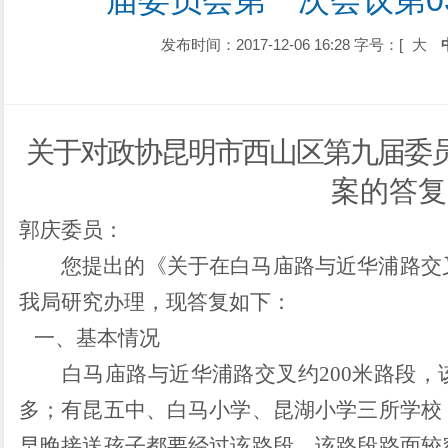
届委员会第一次会议第0
发布时间：2017-12-06 16:28
字号：[
大
关于
对政协昆明市西山区第九届委
案的答复
郭庆
委员
：
您提出的《关于在白马庙路与近华浦路交
我局研究办理，现答复如下：
一、基本情况
白马庙路与近华浦路交叉约
200米路段
多
；有
昆五中、白马小学、昆湖小学三所学校
早晚接送孩子都要经过该路段。该路段路面较