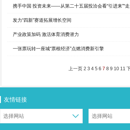
携手中国 投资未来——从第二十五届投洽会看“引进来”“走
发力“四新”赛道拓展增长空间
产业政策加码 激活体育消费潜力
一张票玩转一座城“票根经济”点燃消费新引擎
上一页
2
3
4
5
6
7
8
9
10
11
友情链接