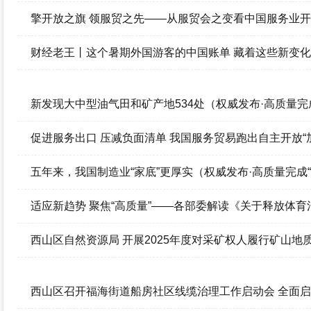
擎开放之旗 领服贸之先——从服贸会之变看中国服务业
财经老王丨这个暑期外国游客的中国账单 藏着这些新变化
新发现大中型油气田和矿产地534处（权威发布·高质量完
促进服务出口 压减负面清单 我国服务贸易跑出自主开放“
五年来，我国制造业“家底”更厚实（权威发布·高质量完成“
适应新趋势 聚焦“高质量”——各部委解读《关于释放体
的意见》
西山区自然资源局 开展2025年度对采矿权人履行矿山
及对土地复垦情况的监督检查“双随机、一公开”检查工作
西山区召开福海街道船房社区线缆治理工作启动会 全面启