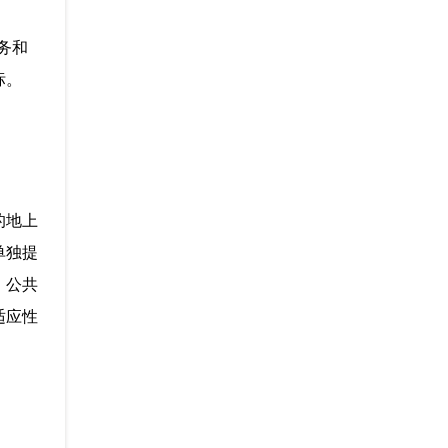
务和
标。
的地上
单独提
、公共
适应性