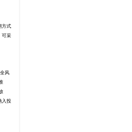
期方式
，可采
安全风
准
放
纳入投