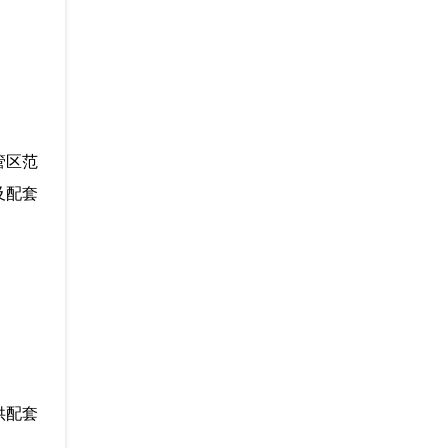
管区范
及配套
供配套