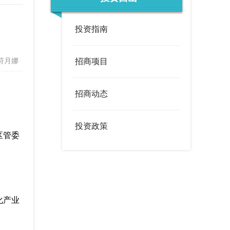
度
政策文件
法定主动公开内容
办事服务统计公示
投资指南
调查征集
领导信箱
符月娜
招商项目
在线访谈
西山概况
历史底蕴
招商动态
荟萃
街道风采
投资政策
区管委
化产业