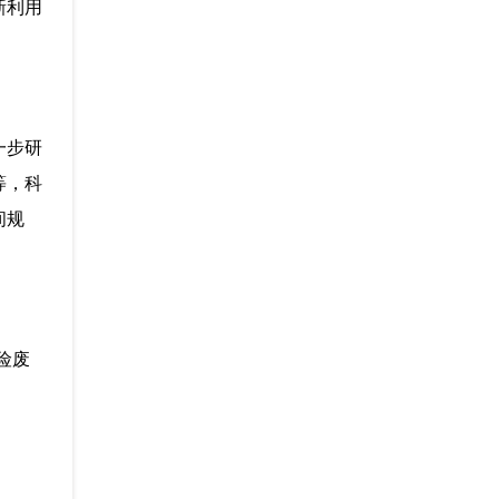
新利用
一步研
等，科
间规
险废