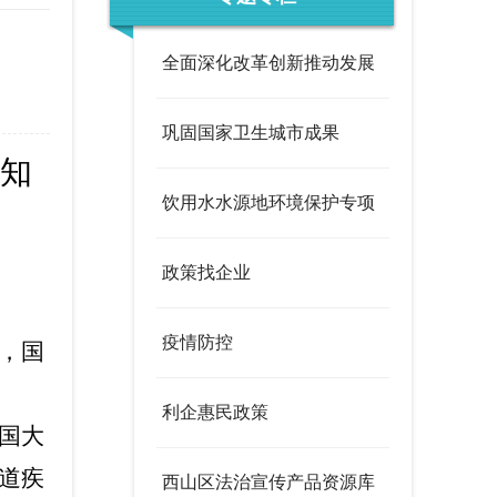
度
政策文件
法定主动公开内容
办事服务统计公示
全面深化改革创新推动发展
调查征集
领导信箱
巩固国家卫生城市成果
在线访谈
西山概况
历史底蕴
知
饮用水水源地环境保护专项
荟萃
街道风采
行动
政策找企业
疫情防控
，国
利企惠民政策
国大
道疾
西山区法治宣传产品资源库