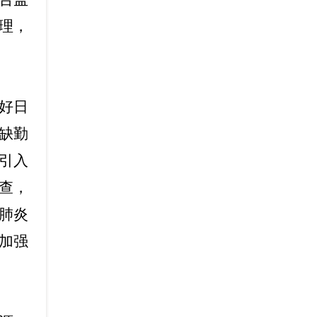
理，
好日
缺勤
引入
查，
肺炎
加强
。