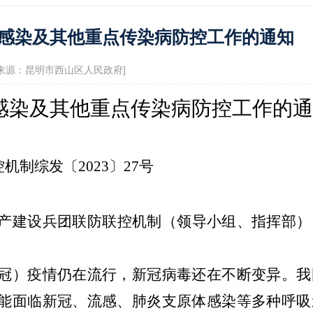
政府信息公开指南
政府信息公开制
感染及其他重点传染病防控工作的通知
息公开年报
依申请公开
服务评价结果公示
54 来源：昆明市西山区人民政府]
12345便民热线
感染及其他重点传染病防控工作的通
景点
控机制综发〔
2023〕27号
产建设兵团联防联控机制（领导小组、指挥部）
冠）疫情仍在流行，新冠病毒还在不断变异。我
能面临新冠、流感、肺炎支原体感染等多种呼吸