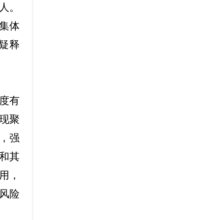
人。
集体
疑释
度有
现聚
，强
和其
用，
风险