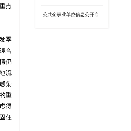
重点
公共企事业单位信息公开专
栏
发季
综合
情仍
多地流
感染
的重
虑得
固住