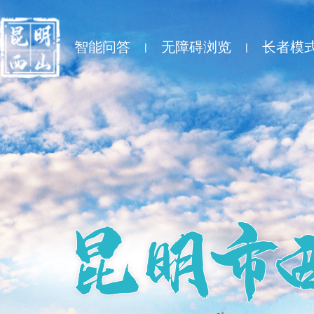
智能问答
无障碍浏览
长者模
|
|