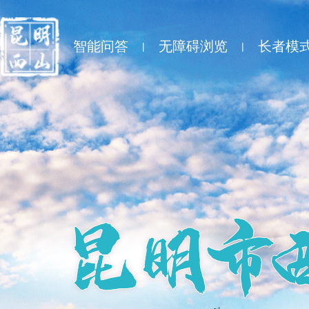
智能问答
无障碍浏览
长者模
|
|