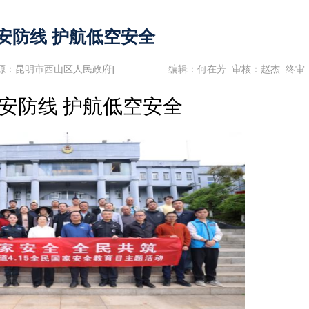
政府信息公开指南
政府信息公开制
安防线 护航低空安全
息公开年报
依申请公开
服务评价结果公示
4 来源：昆明市西山区人民政府]
编辑：何在芳 审核：赵杰 终审
12345便民热线
安防线
护航低空安全
景点