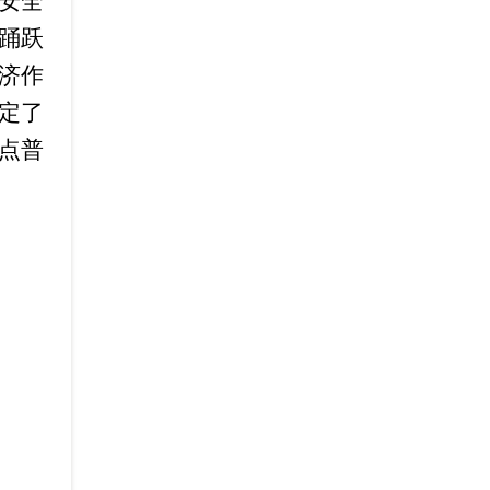
安全
踊跃
济作
定了
点普