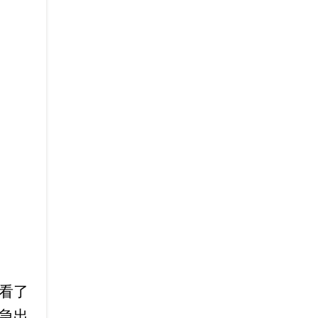
看了
急出