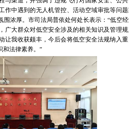
程与渠道，并强调了违规飞行对国家安全、公共
工作中遇到的无人机管控、活动空域审批等问题
氛围浓厚。
市司法局
普依处何处长表示：
“
低空经
，广大群众对低空安全涉及的相关知识及管理规
动让我收获颇丰，今后会将
低空安全法规纳入重
识和法律素养。
”