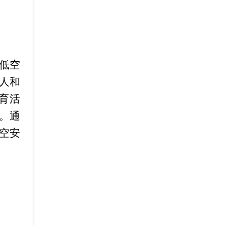
低空
人和
育活
。通
空安