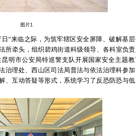
图片1
育日
”
来临之际，为筑牢辖区安全屏障
、
破解基层
法所牵头
，
组织碧鸡街道
科级领导
、
各科室负责
往昆明市公安局特巡警支队开展国家安全主题教
法治理处、西山区司法局普法与依法治理科参加
解、互动答疑等形式，系统学习了反恐防恐与低