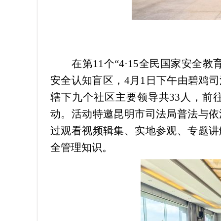
在第
11
个
“4·15
全民国家安全教
安全认知盲区，
4
月
1
日下午
由
碧鸡司
辖下九个
社区
主要
领导共
33
人，前
动。活动特邀昆明市司法局普法与依
过
观看视频
辑集
、
实地参观、专题讲
全管理知识。